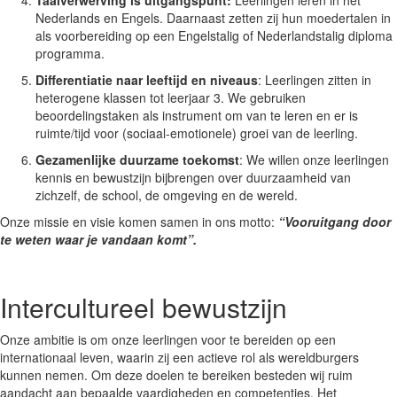
Taalverwerving is uitgangspunt:
Leerlingen leren in het
Nederlands en Engels. Daarnaast zetten zij hun moedertalen in
als voorbereiding op een Engelstalig of Nederlandstalig diploma
programma.
Differentiatie naar leeftijd en niveaus
: Leerlingen zitten in
heterogene klassen tot leerjaar 3. We gebruiken
beoordelingstaken als instrument om van te leren en er is
ruimte/tijd voor (sociaal-emotionele) groei van de leerling.
Gezamenlijke duurzame toekomst
: We willen onze leerlingen
kennis en bewustzijn bijbrengen over duurzaamheid van
zichzelf, de school, de omgeving en de wereld.
Onze missie en visie komen samen in ons motto:
“Vooruitgang door
te weten waar je vandaan komt”.
Intercultureel bewustzijn
Onze ambitie is om onze leerlingen voor te bereiden op een
internationaal leven, waarin zij een actieve rol als wereldburgers
kunnen nemen. Om deze doelen te bereiken besteden wij ruim
aandacht aan bepaalde vaardigheden en competenties. Het