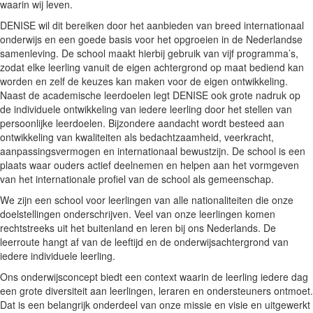
waarin wij leven.
DENISE wil dit bereiken door het aanbieden van breed internationaal
onderwijs en een goede basis voor het opgroeien in de Nederlandse
samenleving. De school maakt hierbij gebruik van vijf programma’s,
zodat elke leerling vanuit de eigen achtergrond op maat bediend kan
worden en zelf de keuzes kan maken voor de eigen ontwikkeling.
Naast de academische leerdoelen legt DENISE ook grote nadruk op
de individuele ontwikkeling van iedere leerling door het stellen van
persoonlijke leerdoelen. Bijzondere aandacht wordt besteed aan
ontwikkeling van kwaliteiten als bedachtzaamheid, veerkracht,
aanpassingsvermogen en internationaal bewustzijn. De school is een
plaats waar ouders actief deelnemen en helpen aan het vormgeven
van het internationale profiel van de school als gemeenschap.
We zijn een school voor leerlingen van alle nationaliteiten die onze
doelstellingen onderschrijven. Veel van onze leerlingen komen
rechtstreeks uit het buitenland en leren bij ons Nederlands. De
leerroute hangt af van de leeftijd en de onderwijsachtergrond van
iedere individuele leerling.
Ons onderwijsconcept biedt een context waarin de leerling iedere dag
een grote diversiteit aan leerlingen, leraren en ondersteuners ontmoet.
Dat is een belangrijk onderdeel van onze missie en visie en uitgewerkt